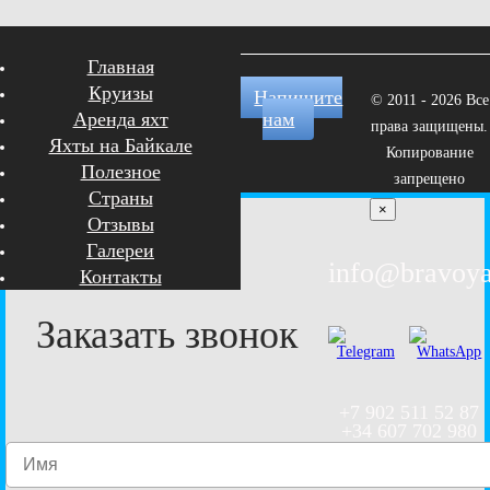
Главная
Круизы
Напишите
© 2011 - 2026 Все
Аренда яхт
нам
права защищены.
Яхты на Байкале
Копирование
Полезное
запрещено
Страны
×
Отзывы
Галереи
info@bravoya
Контакты
Заказать звонок
+7 902 511 52 87
+34 607 702 980