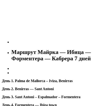
Круизы
Аренда яхт
Яхты на Байкале
Полезное
Страны
Отзывы
Галереи
Контакты
Маршрут Майрка — Ибица —
Форментера — Кабрера 7 дней
День 1. Palma de Mallorca –
Iviza, Benirras
День 2.
Benirras — Sant Antoni
День 3. Sant Antoni – Espalmador – Formentera
День 4. Formentera — Ibiza town