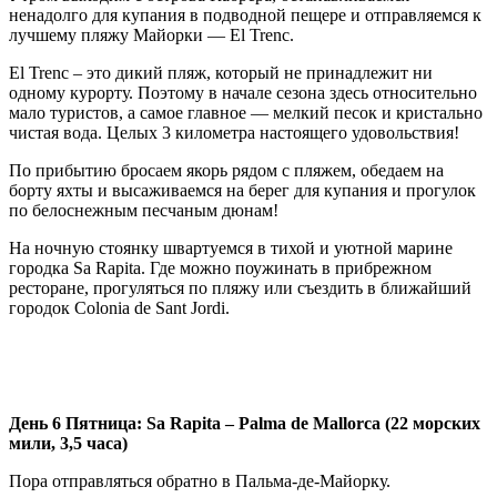
ненадолго для купания в подводной пещере и отправляемся к
лучшему пляжу Майорки — El Trenc.
El Trenc – это дикий пляж, который не принадлежит ни
одному курорту. Поэтому в начале сезона здесь относительно
мало туристов, а самое главное — мелкий песок и кристально
чистая вода. Целых 3 километра настоящего удовольствия!
По прибытию бросаем якорь рядом с пляжем, обедаем на
борту яхты и высаживаемся на берег для купания и прогулок
по белоснежным песчаным дюнам!
На ночную стоянку швартуемся в тихой и уютной марине
городка Sa Rapita. Где можно поужинать в прибрежном
ресторане, прогуляться по пляжу или съездить в ближайший
городок Colonia de Sant Jordi.
День 6 Пятница:
Sa
Rapita –
Palma
de
Mallorca (22 морских
мили, 3,5 часа)
Пора отправляться обратно в Пальма-де-Майорку.