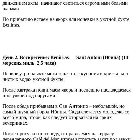
движением яхты, начинают светиться огромными белыми
шарами.
По прибытию встаем на якорь для ночевки в уютной бухте
Benirras.
День 2. Воскресенье: Benirras — Sant Antoni (Ибица) (14
морских миль. 2,5 часа)
Первое утро на яхте можно начать с купания в кристально
чистых водах уютной бухты.
После завтрака поднимаем якорь и неспешно наслаждаемся
прогулкой под парусами.
После обеда прибываем в Сан Антонио – небольшой, но
самый шумный город Ибицы. Сюда слетается молодежь со
всего мира, чтобы как следует оторваться на ярких
вечеринках.
После прогулки по городу, отправляемся на террасу
легендарного Café del Mar, чтобы встретить закат под звуки