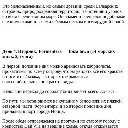
Это малонаселенный, но самый древний среди Балеарских
островов, природоохранная территория и чистейший уголок
во всем Средиземном море. Он знаменит неправдоподобными
океаническими пляжами с белым песком и изумрудной водой.
День 4. Вторник:
Formentera —
Ibiza
town (14 морских
миль, 2,5 часа)
В первой половине дня можно арендовать кабриолеты,
прокатиться по всему острову, чтобы увидеть все его красоты
и посетить 2 маяка, с которых открываются
сногсшибательные по красоте виды.
Недолгий переход до города Ибица займет всего 2,5 часа.
По пути мы остановимся на купание у белоснежных пляжей
северной части Форментеры и во второй половине дня
причалим в порт города Ибица.
После обеда отправляемся на прогулки по старому городу с
крепостью Dalt Vila на вершине холма, откуда открывается