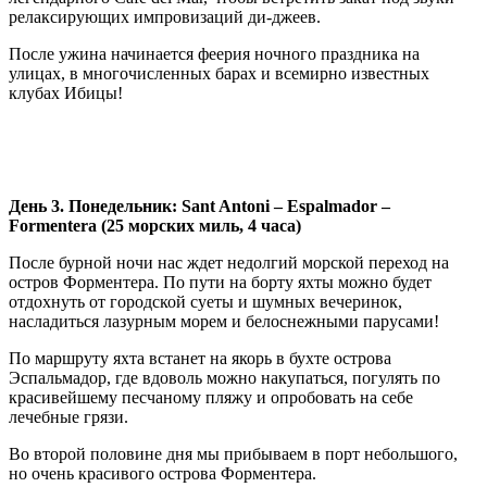
релаксирующих импровизаций ди-джеев.
После ужина начинается феерия ночного праздника на
улицах, в многочисленных барах и всемирно известных
клубах Ибицы!
День 3. Понедельник:
Sant
Antoni –
Espalmador –
Formentera (25 морских миль, 4 часа)
После бурной ночи нас ждет недолгий морской переход на
остров Форментера. По пути на борту яхты можно будет
отдохнуть от городской суеты и шумных вечеринок,
насладиться лазурным морем и белоснежными парусами!
По маршруту яхта встанет на якорь в бухте острова
Эспальмадор, где вдоволь можно накупаться, погулять по
красивейшему песчаному пляжу и опробовать на себе
лечебные грязи.
Во второй половине дня мы прибываем в порт небольшого,
но очень красивого острова Форментера.