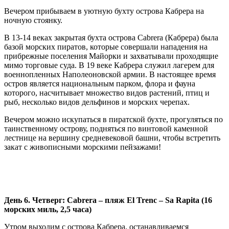
Вечером прибываем в уютную бухту острова Кабрера на
ночную стоянку.
В 13-14 веках закрытая бухта острова Cabrera (Кабрера) была
базой морских пиратов, которые совершали нападения на
прибрежные поселения Майорки и захватывали проходящие
мимо торговые суда. В 19 веке Кабрера служил лагерем для
военнопленных Наполеоновской армии. В настоящее время
остров является национальным парком, флора и фауна
которого, насчитывает множество видов растений, птиц и
рыб, несколько видов дельфинов и морских черепах.
Вечером можно искупаться в пиратской бухте, прогуляться по
таинственному острову, подняться по винтовой каменной
лестнице на вершину средневековой башни, чтобы встретить
закат с живописными морскими пейзажами!
День 6. Четверг:
Cabrera – пляж
El
Trenc –
Sa
Rapita (16
морских миль, 2,5 часа)
Утром выходим с острова Кабрера, останавливаемся