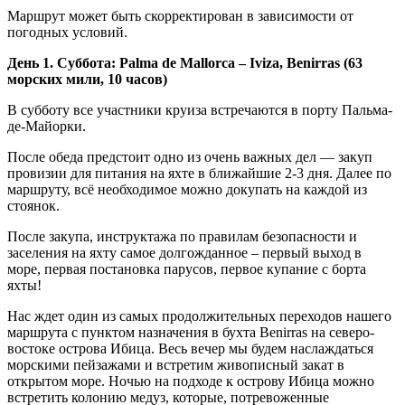
Маршрут может быть скорректирован в зависимости от
погодных условий.
День 1. Суббота: Palma de Mallorca – Iviza, Benirras (63
морских мили, 10 часов)
В субботу все участники круиза встречаются в порту Пальма-
де-Майорки.
После обеда предстоит одно из очень важных дел — закуп
провизии для питания на яхте в ближайшие 2-3 дня. Далее по
маршруту, всё необходимое можно докупать на каждой из
стоянок.
После закупа, инструктажа по правилам безопасности и
заселения на яхту самое долгожданное – первый выход в
море, первая постановка парусов, первое купание с борта
яхты!
Нас ждет один из самых продолжительных переходов нашего
маршрута с пунктом назначения в бухта Benirras на северо-
востоке острова Ибица. Весь вечер мы будем наслаждаться
морскими пейзажами и встретим живописный закат в
открытом море. Ночью на подходе к острову Ибица можно
встретить колонию медуз, которые, потревоженные